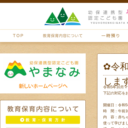
✿令
しま
令和5年10月
下記の対応を
開催日：令和5
時 間：午前1
内 容：赤ち
使って学びま