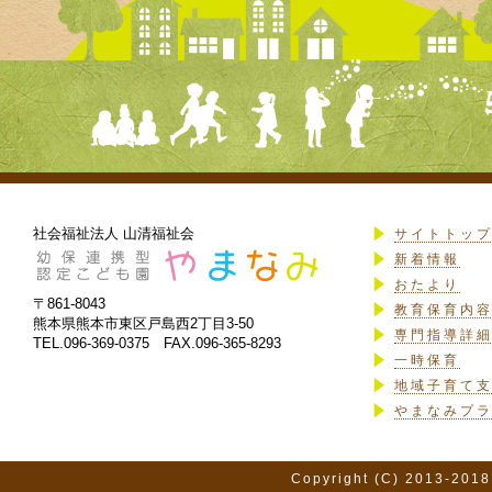
社会福祉法人 山清福祉会
サイトトッ
新着情報
おたより
〒861-8043
教育保育内
熊本県熊本市東区戸島西2丁目3-50
専門指導詳
TEL.096-369-0375 FAX.096-365-8293
一時保育
地域子育て
やまなみプ
Copyright (C) 2013-2018