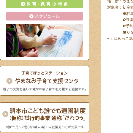
場 所：やま
対象者：初産
※駐車場完
✿来園前に
✿予約・
☎０９６－
« «
ゆめっこ1