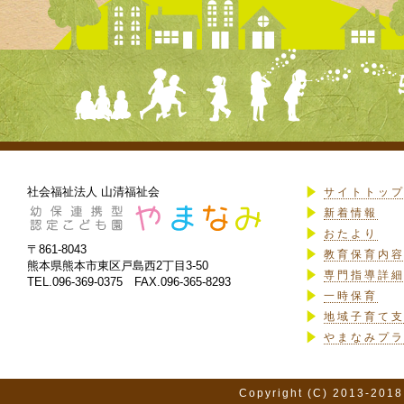
社会福祉法人 山清福祉会
サイトトッ
新着情報
おたより
〒861-8043
教育保育内
熊本県熊本市東区戸島西2丁目3-50
専門指導詳
TEL.096-369-0375 FAX.096-365-8293
一時保育
地域子育て
やまなみプ
Copyright (C) 2013-2018