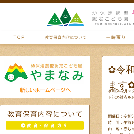
✿令
ます
令和5年2月マ
下記の対応を
開催日：令和5
時 間：午前1
内 容：赤ち