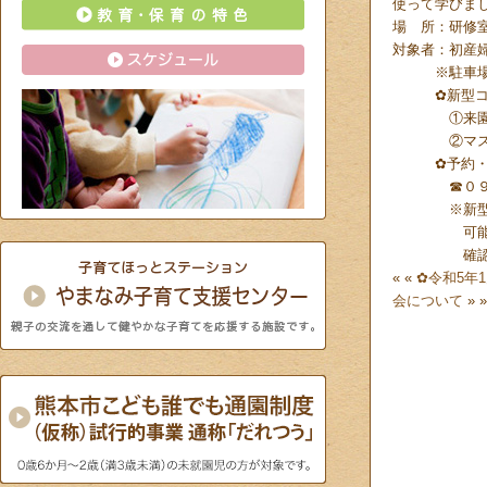
使って学びま
場 所：研修
対象者：初産
※駐車場完
✿新型コロ
①来園前の
②マスク
✿予約・
☎０９６－
※新型コロ
可能性もご
確認をお
« «
✿令和5年
会について
» »