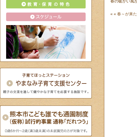
春の暖かい風
« «
春～が来た