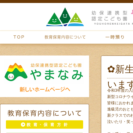
✿新
いま
令和3年度の
新型コロナウ
皆様におかれ
進級児のおと
新クラスでの
泣いたり・笑