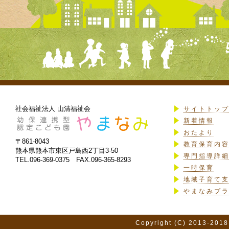
社会福祉法人 山清福祉会
サイトトッ
新着情報
おたより
〒861-8043
教育保育内
熊本県熊本市東区戸島西2丁目3-50
専門指導詳
TEL.096-369-0375 FAX.096-365-8293
一時保育
地域子育て
やまなみプ
Copyright (C) 2013-2018